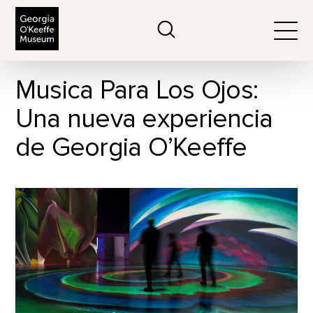
The Georgia O'Keeffe Museum
Search
Togg
Musica Para Los Ojos:
Una nueva experiencia
de Georgia O’Keeffe