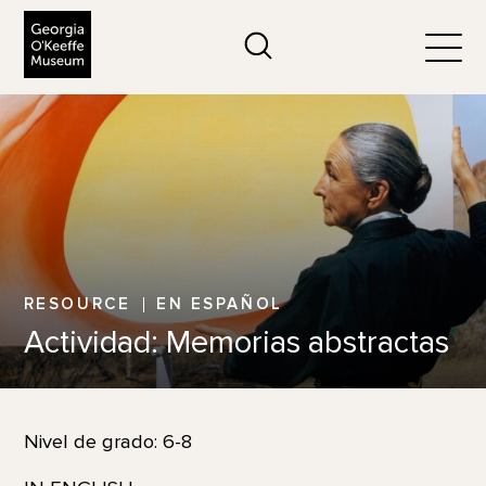
The Georgia O'Keeffe Museum
Search
Togg
RESOURCE
EN ESPAÑOL
Actividad: Memorias abstractas
Nivel de grado: 6-8